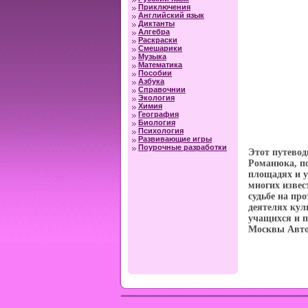
Приключения
Английский язык
Диктанты
Алгебра
Раскраски
Смешарики
Музыка
Математика
Пособии
Азбука
Справочнии
Экология
Химия
География
Биология
Психология
Развивающие игры
Поурочные разработки
Этот путевод
Романюка, п
площадях и у
многих извес
судьбе на пр
деятелях кул
учащихся и п
Москвы Авто