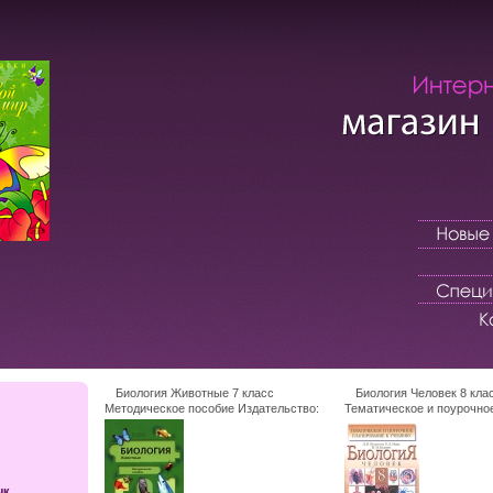
Биология Животные 7 класс
Биология Человек 8 кла
Методическое пособие Издательство:
Тематическое и поурочно
Вентана-Граф, 2007 г Мягкая обложка,
планирование к учебнику 
176 стр ISBN 978-5-360-00380-9 Тираж:
Дрофа, 2010 г Мягкая обло
2000 экз Формат: 60x90/16 (~145х217
ISBN 978-5-358-07951-9 Т
мм) инфо 3887f.
Формат: 125x200 инфо 389
ык