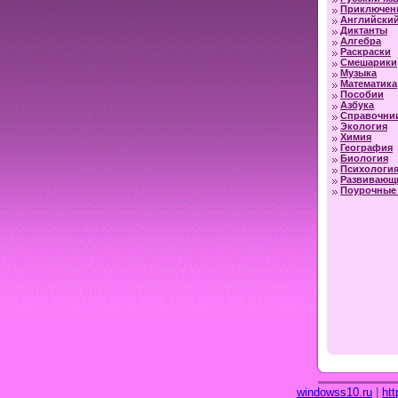
Приключен
Английский
Диктанты
Алгебра
Раскраски
Смешарики
Музыка
Математика
Пособии
Азбука
Справочни
Экология
Химия
География
Биология
Психологи
Развивающ
Поурочные 
windowss10.ru
|
htt