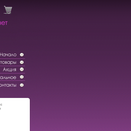
сс
е
Издательство:
жка, 176 стр
ираж: 2000 экз
0f.