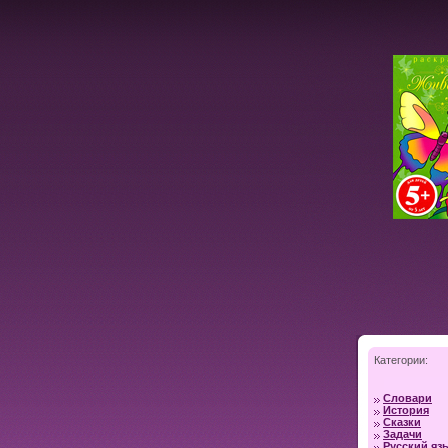
Категории:
Словари
История
Сказки
Задачи
Русский яз