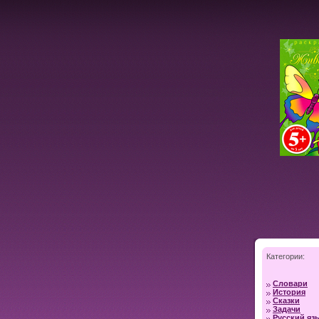
Категории:
Словари
История
Сказки
Задачи
Русский яз