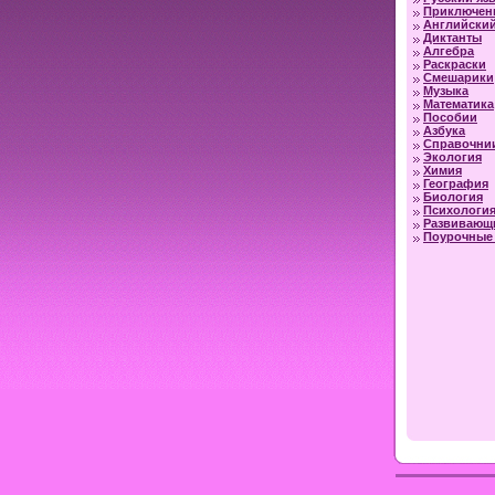
Приключен
Английский
Диктанты
Алгебра
Раскраски
Смешарики
Музыка
Математика
Пособии
Азбука
Справочни
Экология
Химия
География
Биология
Психологи
Развивающ
Поурочные 