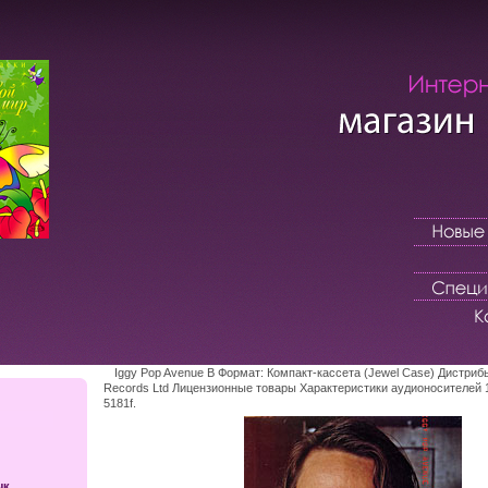
Iggy Pop Avenue B Формат: Компакт-кассета (Jewel Case) Дистрибь
Records Ltd Лицензионные товары Характеристики аудионосителей 
5181f.
ык