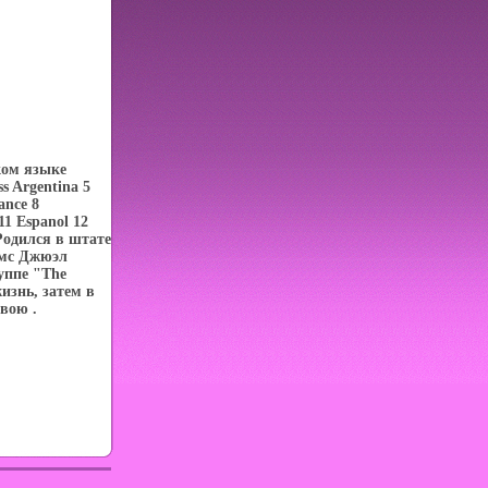
ком языке
s Argentina 5
ance 8
11 Espanol 12
Родился в штате
ймс Джюэл
уппе "The
изнь, затем в
свою .