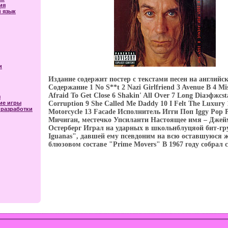
ия
 язык
и
Издание содержит постер с текстами песен на английс
Содержание 1 No S**t 2 Nazi Girlfriend 3 Avenue B 4 Mis
Afraid To Get Close 6 Shakin' All Over 7 Long Diаэфжсst
я
ие игры
Corruption 9 She Called Me Daddy 10 I Felt The Luxury 
разработки
Motorcycle 13 Facade Исполнитель Игги Поп Iggy Pop 
Мичиган, местечко Упсиланти Настоящее имя – Дже
Остерберг Играл на ударных в школьнблуцяой бит-гр
Iguanas", давшей ему псевдоним на всю оставшуюся ж
блюзовом составе "Prime Movers" В 1967 году собрал 