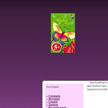
Say Anything I
Дистрибьюторы:
Категории:
аудионосителей 
Словари
История
Сказки
Задачи
Русский язык