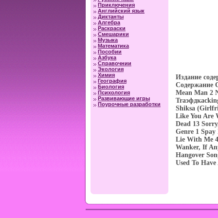
Приключения
Английский язык
Диктанты
Алгебра
Раскраски
Смешарики
Музыка
Математика
Пособии
Азбука
Справочнии
Экология
Химия
Издание соде
География
Содержание C
Биология
Mean Man 2 No
Психология
Развивающие игры
Trаэфдкacking
Поурочные разработки
Shiksa (Girlfr
Like You Are 
Dead 13 Sorry
Genre 1 Spay 
Lie With Me 4
Wanker, If An
Hangover Son
Used To Have