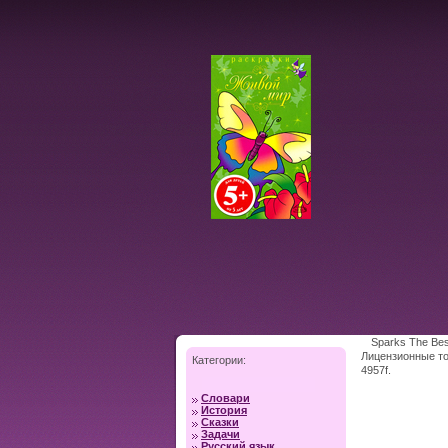
Sparks The Be
Лицензионные то
Категории:
4957f.
Словари
История
Сказки
Задачи
Русский язык