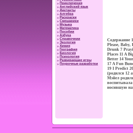
Приключения
Английский язык
Диктанты
Алгебра
Раскраски
Смешарики
Музыка
Математика
Пособии
Азбука
Справочнии
Содержание 1 
Экология
Please, Baby,
Химия
Drunk 7 Prayi
География
Биология
Places 11 A B
Психология
Better 14 You
Развивающие игры
17 A Fun Bun
Поурочные разработки
19 I Predict 
(родился 12 а
Мэйел родили
воспитывала
носившую наз