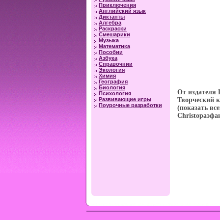
Приключения
Английский язык
Диктанты
Алгебра
Раскраски
Смешарики
Музыка
Математика
Пособии
Азбука
Справочнии
Экология
Химия
География
Биология
От издателя
Психология
Развивающие игры
Творческий к
Поурочные разработки
(показать вс
Christopаэфа