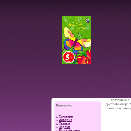
Спрятанные в 
Дистрибьютор: О
Категории:
слой) Звуковые 
Словари
История
Сказки
Задачи
Русский язык