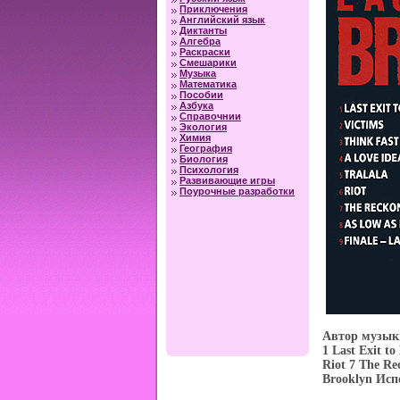
Приключения
Английский язык
Диктанты
Алгебра
Раскраски
Смешарики
Музыка
Математика
Пособии
Азбука
Справочнии
Экология
Химия
География
Биология
Психология
Развивающие игры
Поурочные разработки
Автор музык
1 Last Exit to
Riot 7 The Re
Brooklyn Исп