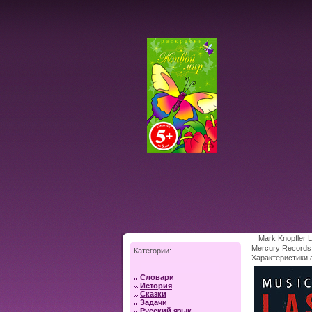
Mark Knopfler 
Mercury Records
Категории:
Характеристики 
Словари
История
Сказки
Задачи
Русский язык