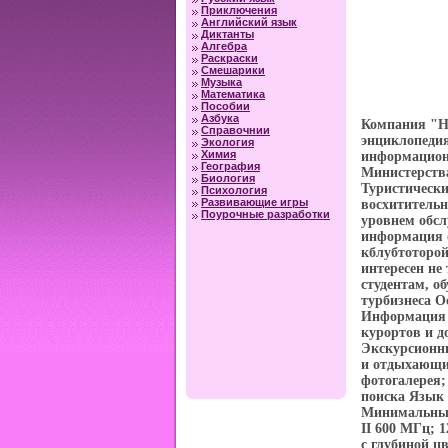
Приключения
Английский язык
Диктанты
Алгебра
Раскраски
Смешарики
Музыка
Математика
Пособии
Азбука
Компания "Н
Справочнии
энциклопедия
Экология
Химия
информацион
География
Министерств
Биология
Туристически
Психология
Развивающие игры
восхитительн
Поурочные разработки
уровнем обс
информация о
кблубтоторой
интересен не
студентам, о
турбизнеса О
Информация 
курортов и д
Экскурсионн
и отдыхающи
фотогалерея;
поиска Язык 
Минимальные
II 600 МГц; 
с глубиной цв