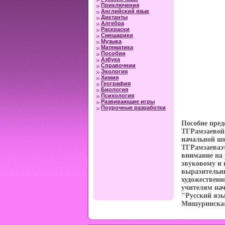
Приключения
Английский язык
Диктанты
Алгебра
Раскраски
Смешарики
Музыка
Математика
Пособии
Азбука
Справочнии
Экология
Химия
География
Биология
Психология
Развивающие игры
Поурочные разработки
Пособие пред
ТГРамзаевой 
начальной ш
ТГРамзаеваэт
внимание на 
звуковому и 
выразительны
художественн
учителям на
"Русский язы
Мишуринска