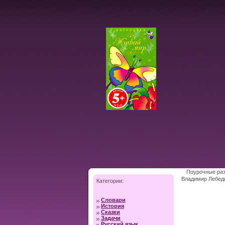
Поурочные раз
Владимир Лебеде
Категории:
Словари
История
Сказки
Задачи
Русский язык