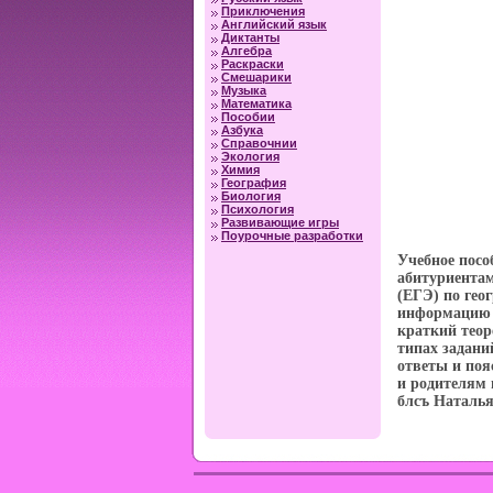
Приключения
Английский язык
Диктанты
Алгебра
Раскраски
Смешарики
Музыка
Математика
Пособии
Азбука
Справочнии
Экология
Химия
География
Биология
Психология
Развивающие игры
Поурочные разработки
Учебное посо
абитуриентам
(ЕГЭ) по гео
информацию о
краткий теор
типах задани
ответы и поя
и родителям 
блсъ Наталья