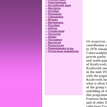
Приключения
Английский язык
Диктанты
Алгебра
Раскраски
Смешарики
Музыка
Математика
Пособии
Азбука
Справочнии
Экология
Химия
География
От издателя As
Биология
contribution t
Психология
Развивающие игры
in 1970 remai
Поурочные разработки
Colаэсзыdplay,
proven partly 
and synth-pop
of Kraftvverk,
Kraftwerk ens
in the mid-197
with the popu
Kraftvverk bot
what is often 
of the group's
unfolding of 
this programme
Features Incl
and of other 
collections Ex