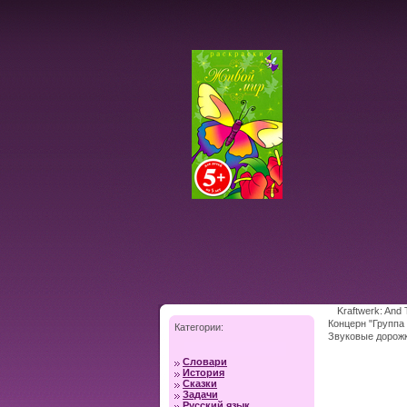
Kraftwerk: And
Концерн "Группа 
Категории:
Звуковые дорожк
Словари
История
Сказки
Задачи
Русский язык