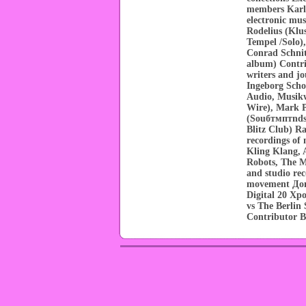
members Karl
electronic mu
Rodelius (Klu
Tempel /Solo)
Conrad Schnit
album) Contri
writers and j
Ingeborg Scho
Audio, Musikw
Wire), Mark P
(Souбтмптnds)
Blitz Club) R
recordings of 
Kling Klang, 
Robots, The M
and studio re
movement До
Digital 20 Хр
vs The Berlin
Contributor 