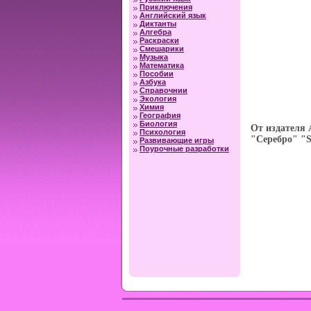
Приключения
Английский язык
Диктанты
Алгебра
Раскраски
Смешарики
Музыка
Математика
Пособии
Азбука
Справочнии
Экология
Химия
География
Биология
От издателя 
Психология
"Серебро" "S
Развивающие игры
Поурочные разработки