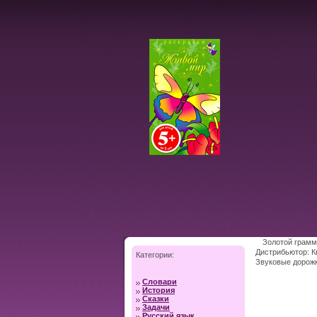
Золотой грамм
Дистрибьютор: Кв
Категории:
Звуковые дорожки
Словари
История
Сказки
Задачи
Русский язык