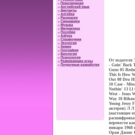
Приключения
Английский язык
Диктанты
Алгебра
Раскраски
Смешарики
Музыка
Математика
Пособии
Азбука
Справочнии
Экология
Химия
География
Биология
Психология
От издателя T
Развивающие игры
Поурочные разработки
- Goin' Back 
Gunz 05 Redm
This Is How W
Out 08 Dru Hi
10 Case - Mis
Nothin' 13 Ll
West - Jesus W
Way 18 Rihann
Young Jeezy F
актеров) Л Л
(настоящее е
расшифровыва
перевести ка
января 1968 
Оран Джонс O