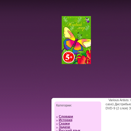
Various Artists
case) Дистрибьют
Категории:
DVD-9 (2 слоя) 
Словари
История
Сказки
Задачи
Русский язык