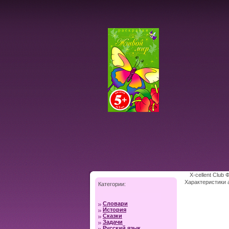
X-cellent Club
Характеристики 
Категории:
Словари
История
Сказки
Задачи
Русский язык