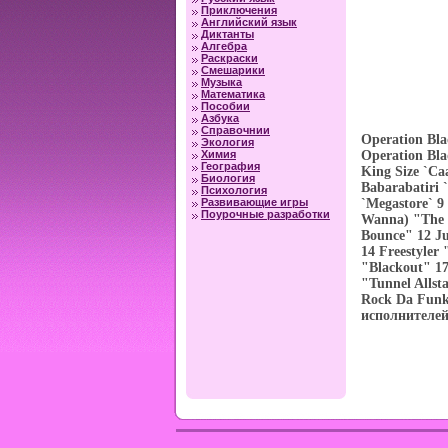
Приключения
Английский язык
Диктанты
Алгебра
Раскраски
Смешарики
Музыка
Математика
Пособии
Азбука
Справочнии
Operation Bla
Экология
Химия
Operation Bla
География
King Size `C
Биология
Babarabatiri 
Психология
Развивающие игры
`Megastore` 9
Поурочные разработки
Wanna) "The G
Bounce" 12 Ju
14 Freestyle
"Blackout" 17
"Tunnel Allst
Rock Da Funk
исполнителей