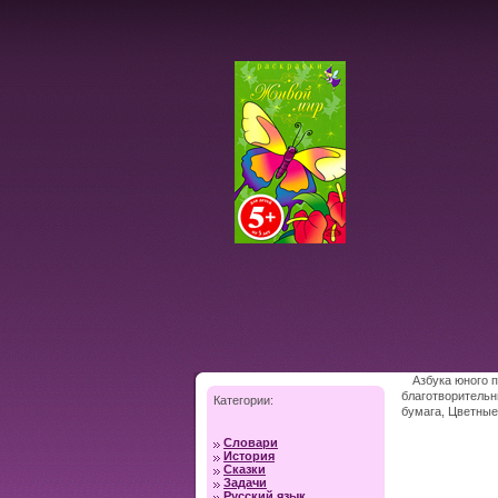
Азбука юного п
благотворительн
Категории:
бумага, Цветные
Словари
История
Сказки
Задачи
Русский язык