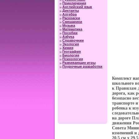
Приключения
Английский язык
Диктанты
Алгебра
Раскраски
Смешарики
Музыка
Математика
Пособии
Азбука
Справочнии
Экология
Химия
География
Биология
Психология
Развивающие игры
Поурочные разработки
Комплект наг
школьного во
к Правилам д
дорога, как 
безопасно ве
транспорте и
ребенка к из
следовательн
на дороге Пл
движения Ро
Совета Минис
изменений и 
20,5 см x 29,5