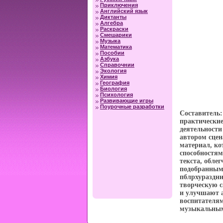
Приключения
Английский язык
Диктанты
Алгебра
Раскраски
Смешарики
Музыка
Математика
Пособии
Азбука
Справочнии
Экология
Химия
География
Биология
Психология
Развивающие игры
Поурочные разработки
Составитель:
практические
деятельности
автором сце
материал, ко
способностям
текста, обле
подобранным 
пблрхураздни
творческую с
и улучшают а
воспитателям
музыкальным