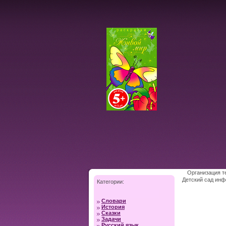
Организация т
Детский сад инфо
Категории:
Словари
История
Сказки
Задачи
Русский язык