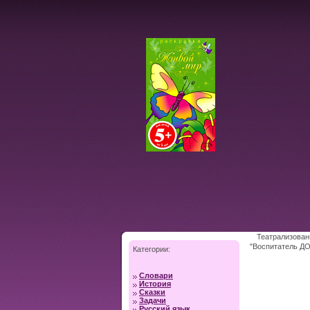
Театрализован
"Воспитатель ДО
Категории:
Словари
История
Сказки
Задачи
Русский язык