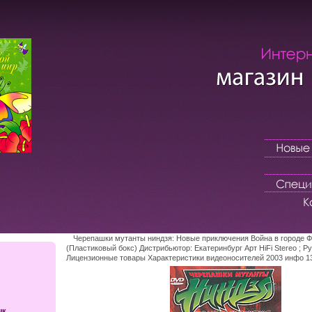
Черепашки мутанты ниндзя: Новые приключения Война в городе Ф
(Пластиковый бокс) Дистрибьютор: Екатеринбург Арт HiFi Stereo ; Р
Лицензионные товары Характеристики видеоносителей 2003 инфо 13
ык