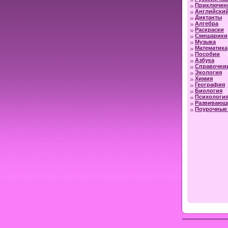
Приключен
Английский
Диктанты
Алгебра
Раскраски
Смешарики
Музыка
Математика
Пособии
Азбука
Справочни
Экология
Химия
География
Биология
Психологи
Развивающ
Поурочные 