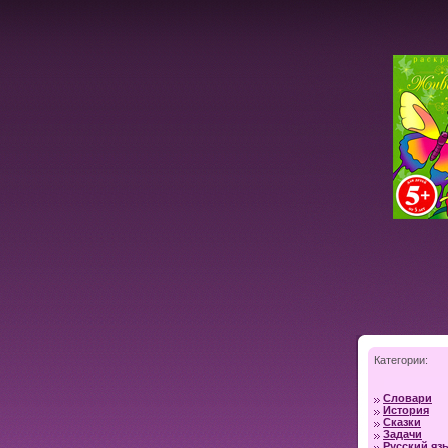
Категории:
Словари
История
Сказки
Задачи
Русский яз