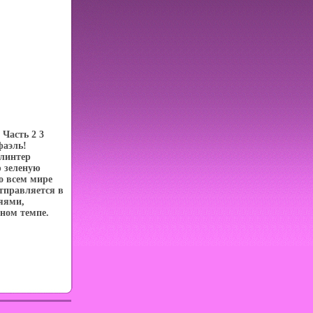
 Часть 2 3
фаэль!
линтер
 зеленую
о всем мире
отправляется в
яями,
ном темпе.