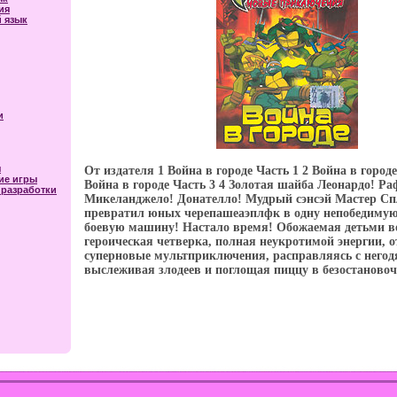
ия
 язык
и
я
От издателя 1 Война в городе Часть 1 2 Война в городе
ие игры
Война в городе Часть 3 4 Золотая шайба Леонардо! Ра
разработки
Микеланджело! Донателло! Мудрый сэнсэй Мастер Сп
превратил юных черепашеаэплфк в одну непобедимую
боевую машину! Настало время! Обожаемая детьми в
героическая четверка, полная неукротимой энергии, 
суперновые мультприключения, расправляясь с негод
выслеживая злодеев и поглощая пиццу в безостановоч