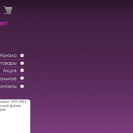
ормат: VHS (PAL)
усский Дубляж
09f.