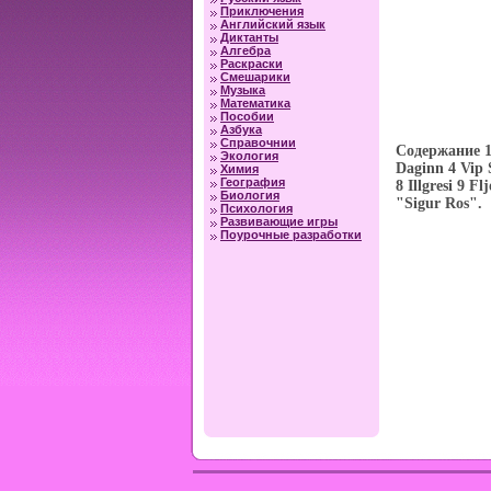
Приключения
Английский язык
Диктанты
Алгебра
Раскраски
Смешарики
Музыка
Математика
Пособии
Азбука
Справочнии
Содержание 1 
Экология
Daginn 4 Vip 
Химия
География
8 Illgresi 9 
Биология
"Sigur Ros".
Психология
Развивающие игры
Поурочные разработки