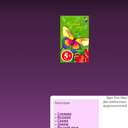
Sigur Ros Meр 
Дистрибьюторы: 
Категории:
аудионосителей 
Словари
История
Сказки
Задачи
Русский язык