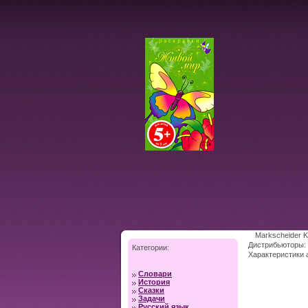
Markscheider K
Дистрибьюторы:
Категории:
Характеристики 
Словари
История
Сказки
Задачи
Русский язык