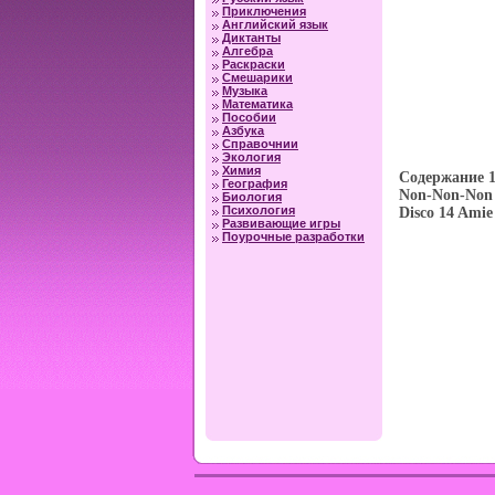
Приключения
Английский язык
Диктанты
Алгебра
Раскраски
Смешарики
Музыка
Математика
Пособии
Азбука
Справочнии
Экология
Химия
Содержание 1
География
Non-Non-Non 
Биология
Психология
Disco 14 Ami
Развивающие игры
Поурочные разработки