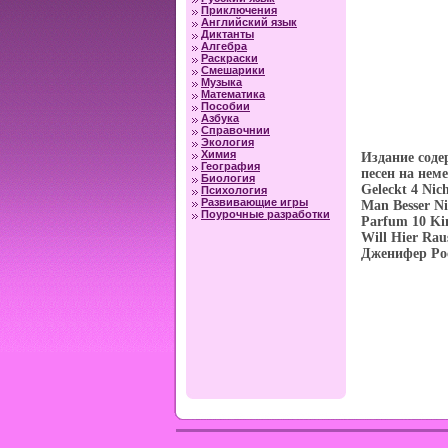
Приключения
Английский язык
Диктанты
Алгебра
Раскраски
Смешарики
Музыка
Математика
Пособии
Азбука
Справочнии
Экология
Химия
Издание соде
География
песен на нем
Биология
Geleckt 4 Nic
Психология
Развивающие игры
Man Besser Ni
Поурочные разработки
Parfum 10 Kin
Will Hier Rau
Дженифер Рос