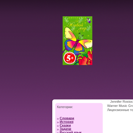
Jennifer Rosto
Warner Music Gr
Категории:
Лицензионные то
Словари
История
Сказки
Задачи
Русский язык