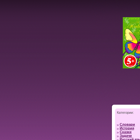
Категории:
Словари
История
Сказки
Задачи
Русский яз