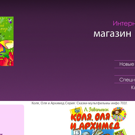
Коля, Оля и Архимед Серия: Сказки-мультфильмы инфо 701f.
ык