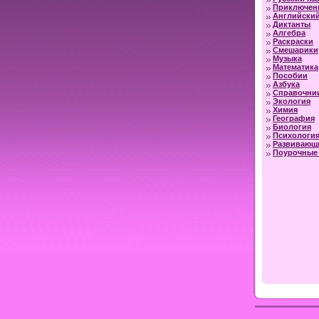
Приключен
Английский
Диктанты
Алгебра
Раскраски
Смешарики
Музыка
Математика
Пособии
Азбука
Справочни
Экология
Химия
География
Биология
Психологи
Развивающ
Поурочные 