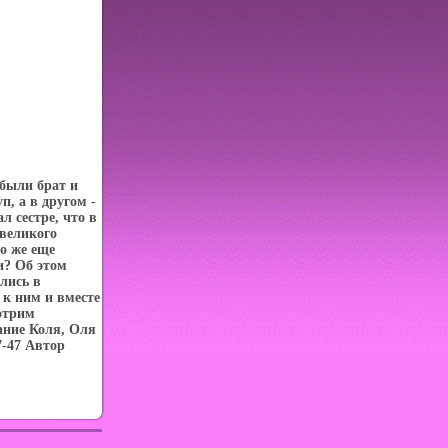
были брат и
п, а в другом -
л сестре, что в
 великого
о же еще
и? Об этом
ились в
к ним и вместе
отрим
ание Коля, Оля
7-47 Автор