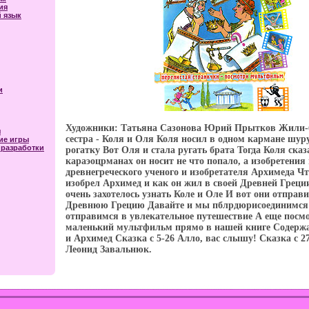
ия
 язык
и
Художники: Татьяна Сазонова Юрий Прытков Жили-
я
сестра - Коля и Оля Коля носил в одном кармане шуру
ие игры
разработки
рогатку Вот Оля и стала ругать брата Тогда Коля сказа
караэоцрманах он носит не что попало, а изобретения
древнегреческого ученого и изобретателя Архимеда Чт
изобрел Архимед и как он жил в своей Древней Греци
очень захотелось узнать Коле и Оле И вот они отправ
Древнюю Грецию Давайте и мы пблрдюрисоединимся 
отправимся в увлекательное путешествие А еще посм
маленький мультфильм прямо в нашей книге Содерж
и Архимед Сказка c 5-26 Алло, вас слышу! Сказка c 2
Леонид Завальнюк.