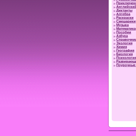
Приключен
Английский
Диктанты
Алгебра
Раскраски
Смешарики
Музыка
Математика
Пособии
Азбука
Справочни
Экология
Химия
География
Биология
Психологи
Развивающ
Поурочные 