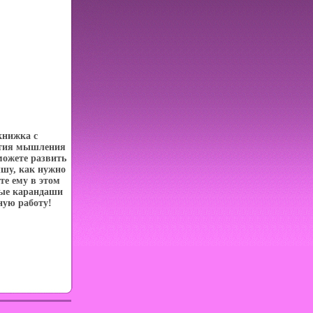
книжка с
ития мышления
можете развить
ышу, как нужно
те ему в этом
ые карандаши
ную работу!