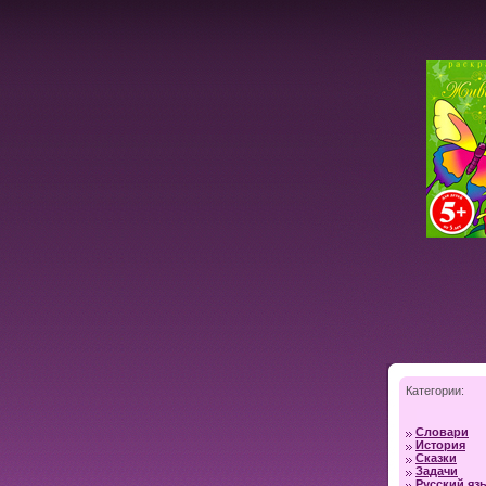
Категории:
Словари
История
Сказки
Задачи
Русский яз