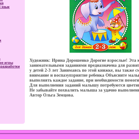
ия
 язык
и
я
Художник: Ирина Дорошенко Дорогие взрослые! Эта 
ие игры
занимательными заданиями предназначена для разв
разработки
у детей 2-3 лет Занимаясь по этой книжке, вы также с
внимание и воспаэупзриятие ребенка Объясните мал
выполнять каждое задание, при необходимости помоги
Для выполнения заданий малышу потребуются цветн
Не забывайте похвалить малыша за удачно выполнен
Автор Ольга Земцова.