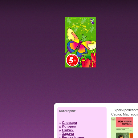
Уроки речевого
Категории:
Серия: Мастерск
Словари
История
Сказки
Задачи
Русский язык