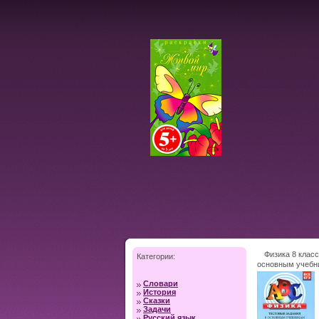
Физика 8 класс
Категории:
основным учебн
Серия: АВС Все 
Словари
История
Сказки
Задачи
Русский язык