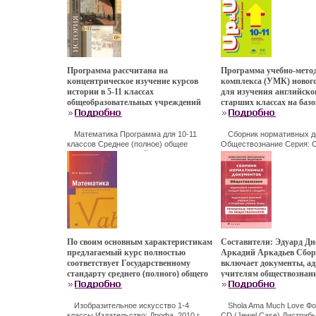
360-00412-7 978-5-360-01025-8 Тираж:
предназначен для изучения предмета
начальной школе, соде
2000 экз Формат: 60x84/16 (~143х205
на базовом уровне Программы дают
образования, требовани
мм) инфо 4140f.
возможность преподавателям
подготовки выпускнико
организовать учебный процесс с
школы, а также пример
учетом возрастных особенностей и
требований к использу
уровня подготовки учащихся
средствам обучения Пр
Авторблтъз Анатолий Никитин.
блтънсодержат языково
Программа рассчитана на
Программа учебно-мето
рекомендации, касающи
концентрическое изучение курсов
комплекса (УМК) новог
дидактической речи учи
истории в 5-11 классах
для изучения английско
английском языке, этик
общеобразовательных учреждений
старших классах на баз
английской письменной
Программа входит в учебно-
основана на Государств
Программа предназначе
методический комплект, ее концепция
стандарте среднего (пол
учителей английского я
и содержание реализуются в
образования и аэтюшко
Математика Программа для 10-11
Сборник нормативных д
методистов и руководит
учебникахаэтюч по курсам
классов Среднее (полное) общее
профильного обучения 
Обществознание Серия: 
общеобразовательных у
образование (базовый уровень) Серия:
нормативных документов 
"Всеобщая история" и "История
(показать всех авторов)
Авторы Виктория Сафо
Среднее (полное) общее образование
России" Авторы Татьяна
Тимофеев (автор, редак
инфо 4142f.
Соловова.
Андреевская (составитель, автор)
Вильнер Ирина Колесни
Ольга Журавлева (составитель, автор)
Наталья Лазукова (составитель,
автор).
По своим основным характеристикам
Составители: Эдуард Дн
предлагаемый курс полностью
Аркадий Аркадьев Сбо
соответствует Государственному
включает документы, а
стандарту среднего (полного) общего
учителям обществознан
образования по математике (базовый
федеральный компонент
уровень) Это относится к общим
государственного станда
целям изучениаэтюяя математики в
образования по обществ
Изобразительное искусство 1-4
Shola Ama Much Love Фо
классы Издательство: Дрофа, 2010 г
CD (Jewel Case) Дистриб