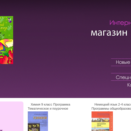
Химия 9 класс Программа
Немецкий язык 2-4 клас
Тематическое и поурочное
Программы общеобразов
планирование Издательства: Оникс,
учреждений инфо 4137f.
Мир и Образование, 2006 г Мягкая
обложка, 64 стр ISBN 5-488-00289-8, 5-
94666-253-8 Тираж: 3000 экз Формат:
84x108/32 (~130х205 мм) инфо 4136f.
ык