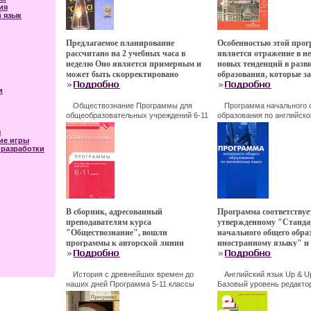
ия
 язык
Предлагаемое планирование
Особенностью этой про
рассчитано на 2 учебных часа в
является отражение в н
неделю Оно является примерным и
новых тенденций в разв
может быть скорректировано
образования, которые з
учителем в конкретных условиях В
разрабатываемом сейчас
и
пособии представлены все элементы
Федеральном государст
урока, соответствующие еаэтюмго
образовательном станда
Обществознание Программы для
Программа начального 
целям и содержанию: демонстрации,
общеобразовательных учреждений 6-11
оаэтюпбщего образовани
образования по английск
классы Серия: Учебники "Дрофы" инфо
Издательства: АСТ, Астрел
расчетные задачи, лабораторные
Примерных программах,
я
4138f.
Мягкая обложка, 48 стр IS
опыты и практические работы К
значительно больше вн
ие игры
036066-5, 5-271-13579-9 Т
каждому уроку предлагаются
уделяется в начальной 
разработки
Формат: 60x90/16 (~145х
вопросы и задания для домашней
развитию общеучебных 
4139f.
работы в целях закрепления и
специальных (предметн
отработки нового материала
умений, универсальных
"Программе" и "Тематическому и
действий Уже в начальн
поурочномблтъду планированию"
следует закладывать фу
присвоен гриф "Допущено
разблтъжвития разност
В сборник, адресованный
Программа соответствуе
Министерством образования и науки
умений учиться, для ра
преподавателям курса
утвержденному "Станда
Российской Федерации" Авторы Нина
мотивации к образован
"Обществознание", вошли
начального общего обра
Новошинская Иван Новошинский.
самообразованию "через
программы к авторской линии
иностранному языку" и 
Авторы Инесса Бим Лар
учебников АФНикитина для 6-11
коммуникативно-деятел
классов Учебники для 8-11 классов
социокультурном и лич
имеют гриф Министерства
ориентированном подхо
История с древнейших времен до
Английский язык Up & U
образованияаэтюс и науки РФ и
наших дней Программа 5-11 классы
развитию школьников В 
Базовый уровень редакто
Издательство: Вентана-Граф, 2007 г
Вильнер Ирина Колеснико
включены в Федеральный перечень
описание целей и принц
Мягкая обложка, 144 стр ISBN --9-78-5-
Комплект для старшей школы
обучения английскому я