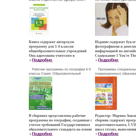
старшей школе на базовом уровне,
феаэтяадеральный бази
Мягкая обложка, 48 стр ISBN 978-5-358-
Music Group Company, То
включению в полном объеме
план и примерные учеб
08049-2 Тираж: 3000 экз Формат:
"Никитин" Германия Лице
обязательного минимума содержания,
основного общего и сред
84x108/32 (~130х205 мм) инфо 4144f.
товары Характеристики а
предоставлению достаточного
общего образования по
1997 г Альбом: Импортно
учебного материала для реализации
обществознанию (базовы
4147f.
требований к уровню подготовки
профильный уровень); 
выпускников, предусмотренных
программы по общество
стандартом Автор Марк Башмаков.
основного общего и сред
общего образования (ба
профильный уровень) 2-
Книга содержит авторскую
Издание содержит букле
стереотипное.
программу для 1-4 классов
фотографиями и дополн
общеобразовательных учреждений
информацией на англий
Она адресована учителям и
Содержание 1 You're The
методистам начальной школы 2-е
Much Love 3 You Might 
издание, стереотипное Авторы
Somebody 4 Who's Lovin
(показать всех авторов) Владимир
аэтязCelebrate 6 I Love 
Рабочие программы по географии 6-9
Программы специальны
Каэтягузин Станислав Ломов
классы Серия: Образовательный
We Got A Vibe 8 Summer L
(коррекционных) образов
стандарт инфо 4152f.
учреждений 1 вида Сборн
Евгений Шорохов.
Don't Know) Interlude 1
Подготовительный, 1-7 к
You 11 All Mine 12 One L
Издательство: Просвещени
Исполнитель Шола Ама 
Мягкая обложка, 560 стр I
014005-7 инфо 4155f.
В сборнике представлены рабочие
Редактор: Марина Зыко
программы по географии, созданные с
сборник содержит прог
учетом требований Государственного
подготовительного, I-VI
образовательного стандарта на основе
школ глухих, выполнени
авторских программ: ИВДушиной,
которых обеспечивает 