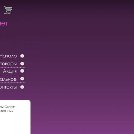
сы Серия:
ательных