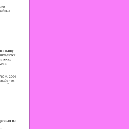
о развития и
ной
рии
ьников для
дийных
Серия:
щего
 4160f.
я в
м учебным
овательных
грамма
са
й, не
в в нашу
 подготовки
риходится
 полном
иотеках
ание
ал и
 является
тарых
 I вида и
у не все
ам
ROM, 2004 г
 за
енную
зработчик:
 уточнений в
иковый Jewel
ак построить
ктическое
ограмма не
нформационные
ийные
ный и удобный
 к разумному,
ге приведены
работы с
 блтъяна
редставлены
орговля из-
енарии
ий с