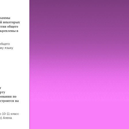
граммы
ей некоторых
итии общего
акреплены в
венном
рте
общего
я и новых
ому языку
ь, 2006 г
 а именно:
BN 5-17-
имания
ираж: 5000 экз
школе
217 мм) инфо
и
ых) учебных
 учебных
ой школе
ндамент для
оронних
т
звития
рту
ию и
зования по
 всю жизнь"
строится на
иса Рыжова.
ьностном,
ностно
дахаэтюх к
p 10-11 класс
ней дается
р) Алена
ва инфо 4141f.
ипов
зыку в