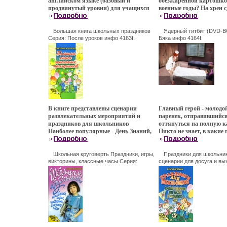
английском языке (базовый и
обезжиренной картошко
использованием инфор
продвинутый уровни) для учащихся
военные годы? На хрен 
технологий Пособие адр
1-4 классов Приводятся
немецко-фашистским м
учителям истории и ин
оригинальные разработки
сверхсекретный агент,
заместителям директоро
традиционных английских
загримированный под ве
Большая книга школьных праздников
Ядерный титбит (DVD-B
учебно-воспитательной 
праздников, таэтяьематические игры
Серия: После уроков инфо 4163f.
северногаэуаао полюса?
Бяка инфо 4164f.
Наталья Дорожкина.
и представления: КВНы, веселые
подводную лодку, чтобы
соревнования, викторины,
отваливалась до погруж
грамматические ринги Ролевая,
ли защищать Замок Хаз
познавательно-развлекательная
одновременно борясь с д
форма подачи учебного материала
Могут ли Хасан, Абдула
поможет учителю углубить знания по
племя Макумба ошкурит
грамматике, развить навыки
по полной программе? Ч
активного говорения у младших
Гитлер в горячих пескб
школьников,блтыз а также повысить
пустыни Гоби? И зачем 
В книге представлены сценарии
Главный герой - молодо
их интерес к изучению английского
хватит болтать и задава
развлекательных мероприятий и
паренек, отправившийся
языка Издание адресовано учителям
вопросы Ну-ка быстро п
праздников для школьников
оттянуться на полную 
английского языка, студентам
борьбе за мир Это прика
Наиболее популярные - День Знаний,
Никто не знает, в какие
педагогических вузов Автор Елена
Особенности игры: Текст
Новогодний праздник, Вечер встречи
переулки, подворотни и
Дзюина.
главного мотолога Росс
выпускников, Последний звонок -
заведет молодого челове
Александра, группа "Т
представлены в нескоаэуакльких
уличный битаэуао Секр
Школьная круговерть Праздники, игры,
Праздники для школьни
Глубокая ролевая часть
вариантах, что позволяет
викторины, классные часы Серия:
приготовления "Ядерно
сценарии для досуга и вы
главных персонажа + 7
После уроков инфо 4168f.
Серия: После уроков инфо
организаторам досуга, учителям и
хранится в глубокой тайн
второстепенных с 50 не
воспитателям создать оптимальную
деньги, техно, галлюци
навыками (например - 
модель проведения, учитывая
пейзажи и радиоактивн
Более 40 типов злобных 
особенности коллектива школы и
присутствуют в соверше
оружием леденящим кр
интересы учащихся Автор Светлана
дозировках Что еще ну
интеллект врагов и туп
Кочурова.
организму, жертве ком
сподвижников Более 50
технологий? Правблтым
смерть приспособлений:
в конце все умерли Особ