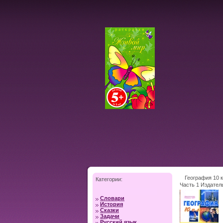
География 10 
Категории:
Часть 1 Издатель
2002 г Мягкая об
Словари
93312-063-4 Тир
История
60x84/16 (~143х
Сказки
Задачи
Русский язык