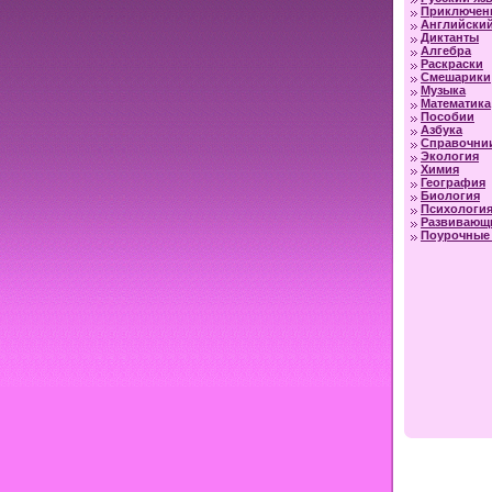
Приключен
Английский
Диктанты
Алгебра
Раскраски
Смешарики
Музыка
Математика
Пособии
Азбука
Справочни
Экология
Химия
География
Биология
Психологи
Развивающ
Поурочные 