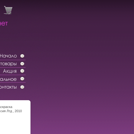
аскраска
сия Лтд , 2010
ISBN 978-5-
 экз Формат: