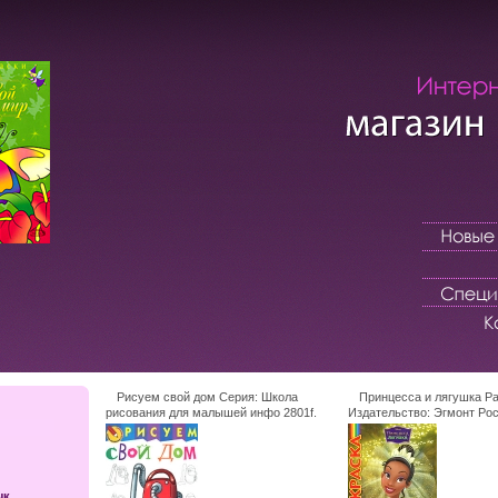
Рисуем свой дом Серия: Школа
Принцесса и лягушка Р
рисования для малышей инфо 2801f.
Издательство: Эгмонт Рос
г Мягкая обложка, 48 стр 
9539-4300-0 Тираж: 25000
215x280 инфо 2804f.
ык