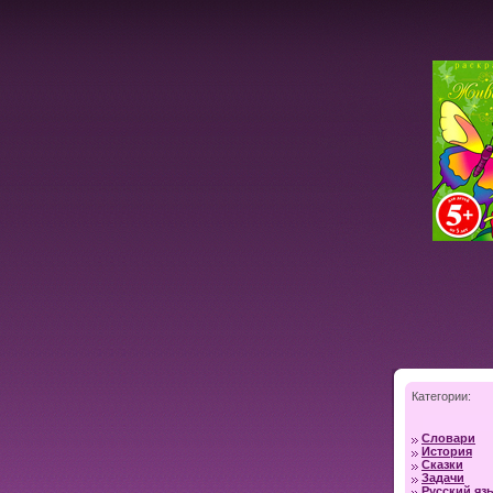
Категории:
Словари
История
Сказки
Задачи
Русский яз