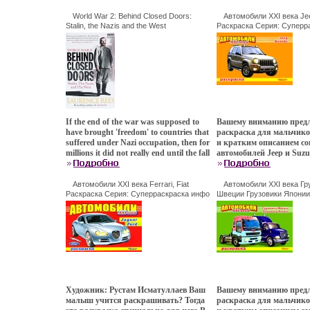
здесь происходят чудеса
парочку скеаэпгрлетов, 
World War 2: Behind Closed Doors:
Автомобили XXI века Je
Stalin, the Nazis and the West
ведьму и семейку вампир
Раскраска Серия: Суперр
Издательство: BBC Books, 2009 г Мягкая
1032f.
обычное дело В этом во
обложка, 464 стр ISBN 978-1-84607-794-
нет ничего невозможног
4 Язык: Английский Формат: 125x200
невероятные и захваты
инфо 1030f.
приключения поджидаю
героев на каждом шагу 
Эзекиль Нортон Продюс
Уайлдер Творческблрмц
Дополнительные матер
Смотрите на DVD Режис
If the end of the war was supposed to
Вашему вниманию предл
Нортон Ezekiel Norton 
have brought 'freedom' to countries that
раскраска для мальчико
Чалк (озвучивание) Gar
suffered under Nazi occupation, then for
и кратким описанием с
Chalk Скотт Макнейл (о
millions it did not really end until the fall
автомобилей Jeep и Suzu
Scott McNeil.
of Communism In the summer of 1945
дошкольного и младшег
many ofаэпгс the countries in Eastern
школьного возраста.
Europe simply swapped the rule of one
Автомобили XXI века Ferrari, Fiat
Автомобили XXI века Гр
tyrant, Adolf Hitler, for that of another:
Раскраска Серия: Суперраскраска инфо
Швеции Грузовики Японии
1033f.
Издательства: Омега, Ом
Joseph Stalin Why this happened has
2010 г Мягкая обложка, 16
remained one of the most troubling
5-465-02375-7 Тираж: 200
questions of the entire conflict, and is at
84x60/16 (~185x135 мм) и
the heart of Laurence Rees' dramatic
book Авблрмчтор Лоуренс Рис
Laurence Rees.
Художник: Рустам Исматуллаев Ваш
Вашему вниманию предл
малыш учится раскрашивать? Тогда
раскраска для мальчико