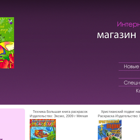
Техника Большая книга раскрасок
Христианский подвиг н
Издательство: Эксмо, 2009 г Мягкая
Раскраска Издательство:
обложка, 80 стр ISBN 978-5-699-38410-5
Святаго Духа сошествия, 
Тираж: 10000 экз Формат: 60x84/8
обложка, 12 стр ISBN 978-
(~210x280 мм) инфо 1005f.
Тираж: 10000 экз Формат:
(~210x280 мм) инфо 1008f
ык