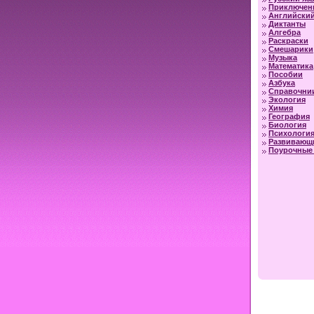
Приключен
Английский
Диктанты
Алгебра
Раскраски
Смешарики
Музыка
Математика
Пособии
Азбука
Справочни
Экология
Химия
География
Биология
Психологи
Развивающ
Поурочные 