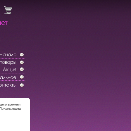
ашего времени
 Приход храма
2008 г Мягкая
5-98891-299-6
 60x84/8
.