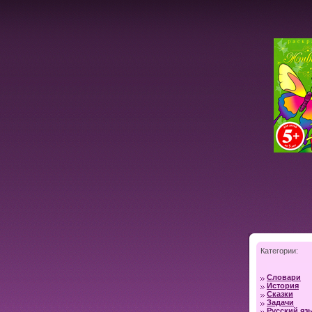
Категории:
Словари
История
Сказки
Задачи
Русский яз