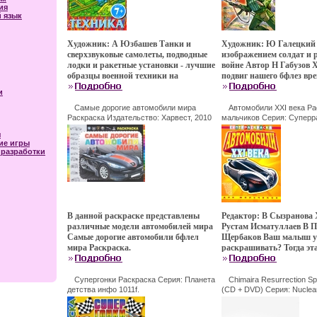
ия
 язык
Художник: А Юзбашев Танки и
Художник: Ю Галецкий 
сверхзвуковые самолеты, подводные
изображением солдат и 
лодки и ракетные установки - лучшие
войне Автор Н Габузов 
образцы военной техники на
подвиг нашего бфлез вр
страницах одной раскраски Здесь
Раскраска.
и
юные художники также найдут
старинные и соаэпвйвременные
Самые дорогие автомобили мира
Автомобили XXI века Ра
автомобили, незаменимую
Раскраска Издательство: Харвест, 2010
мальчиков Серия: Суперр
г Мягкая обложка, 48 стр ISBN 978-985-
1010f.
строительную технику и даже
я
16-7937-5 Тираж: 10000 экз Формат:
космические корабли Настоящая
ие игры
90x60/8 инфо 1009f.
раскраска для мальчишек! Для детей
разработки
7 лет и старше Автор О Кеженова.
В данной раскраске представлены
Редактор: В Сызранова
различные модели автомобилей мира
Рустам Исматуллаев В 
Самые дорогие автомобили бфлел
Щербаков Ваш малыш у
мира Раскраска.
раскрашивать? Тогда эт
специально для него В н
познакомится с автомо
раскрасиаэпврт их Рас
Супергонки Раскраска Серия: Планета
Chimaira Resurrection Spe
детства инфо 1011f.
картинок развивает мы
(CD + DVD) Серия: Nuclear
Edition инфо 1012f.
мелкую моторику рук и 
полезна для развития В